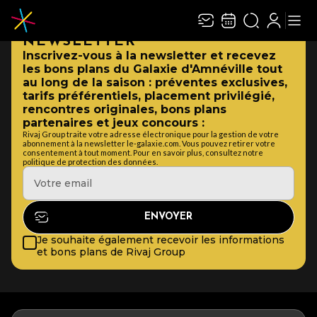
NEWSLETTER
Inscrivez-vous à la newsletter et recevez
les bons plans du Galaxie d'Amnéville tout
au long de la saison : préventes exclusives,
tarifs préférentiels, placement privilégié,
rencontres originales, bons plans
partenaires et jeux concours :
Rivaj Group traite votre adresse électronique pour la gestion de votre
abonnement à la newsletter le-galaxie.com. Vous pouvez retirer votre
consentement à tout moment. Pour en savoir plus, consultez notre
politique de protection des données.
Je souhaite également recevoir les informations
et bons plans de Rivaj Group