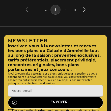
1
2
3
4
5
NEWSLETTER
Inscrivez-vous à la newsletter et recevez
les bons plans du Galaxie d'Amnéville tout
au long de la saison : préventes exclusives,
tarifs préférentiels, placement privilégié,
rencontres originales, bons plans
partenaires et jeux concours :
Rivaj Group traite votre adresse électronique pour la gestion de votre
abonnement à la newsletter le-galaxie.com. Vous pouvez retirer votre
consentement à tout moment. Pour en savoir plus, consultez notre
politique de protection des données.
Je souhaite également recevoir les informations