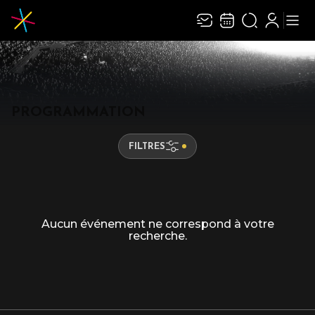
Recevez toute l’actualité en vous abonnant à
Ferme
notre newsletter :
PROGRAMMATION
ENVOYER
FILTRES
Rivaj Group traite votre adresse électronique pour la gestion de votre abonnement à
la newsletter de
Le Galaxie
. Vous pouvez retirer votre consentement à tout moment.
Pour en savoir plus, consultez notre
politique de protection des données
.
Aucun événement ne correspond à votre
recherche.