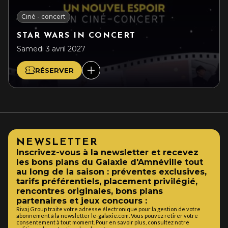
Ciné - concert
STAR WARS IN CONCERT
Samedi 3 avril 2027
RÉSERVER
NEWSLETTER
Inscrivez-vous à la newsletter et recevez
les bons plans du Galaxie d'Amnéville tout
au long de la saison : préventes exclusives,
tarifs préférentiels, placement privilégié,
rencontres originales, bons plans
partenaires et jeux concours :
Rivaj Group traite votre adresse électronique pour la gestion de votre
abonnement à la newsletter le-galaxie.com. Vous pouvez retirer votre
consentement à tout moment. Pour en savoir plus, consultez notre