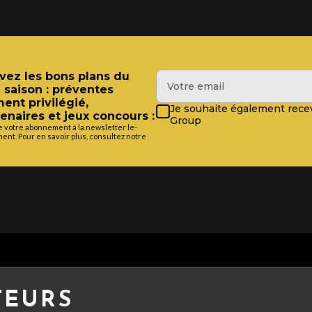
evez les bons plans du
 saison : préventes
ment privilégié,
Je souhaite également recev
enaires et jeux concours :
Group
e votre abonnement à la newsletter le-
ent. Pour en savoir plus, consultez notre
TEURS