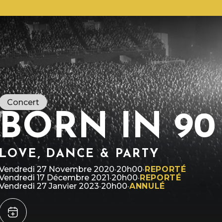
Concert
BORN IN 90
LOVE, DANCE & PARTY
R
l
L
Vendredi 27 Novembre 2020
·
20h00
·
REPORTÉ
c
c
Vendredi 17 Décembre 2021
·
20h00
·
REPORTÉ
d
Vendredi 27 Janvier 2023
·
20h00
·
ANNULÉ