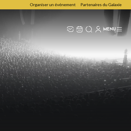
Organiser un événement
Partenaires du Galaxie
MENU
Recevez toute l’actualité en
Fermer
vous abonnant à notre
newsletter :
ENVOYER
ivaj Group traite votre adresse électronique pour
a gestion de votre abonnement à la newsletter de
e Galaxie
. Vous pouvez retirer votre
onsentement à tout moment. Pour en savoir plus,
onsultez notre
politique de protection des
onnées
.