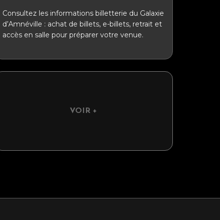
Consultez les informations billetterie du Galaxie
d’Amnéville : achat de billets, e-billets, retrait et
accès en salle pour préparer votre venue.
VOIR +